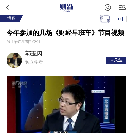
博客
T中
今年参加的几场《财经早班车》节目视频
2011年07月25日 02:21
郭玉闪
＋关注
＋关注
独立学者